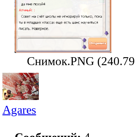
Снимок.PNG (240.79
Agares