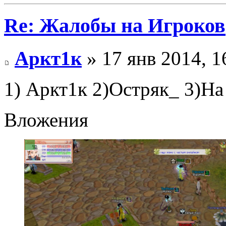
Re: Жалобы на Игроков
Аркт1к
» 17 янв 2014, 1
1) Аркт1к 2)Остряк_ 3)На
Вложения