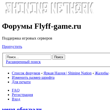
Форумы Flyff-game.ru
Поддержка игровых серверов
Пропустить
Расширенный поиск
Список форумов
‹
Яркая Нация | Shining Nation
‹
Жалобы
Изменить размер шрифта
Для печати
FAQ
Регистрация
Вход
меня обокрали