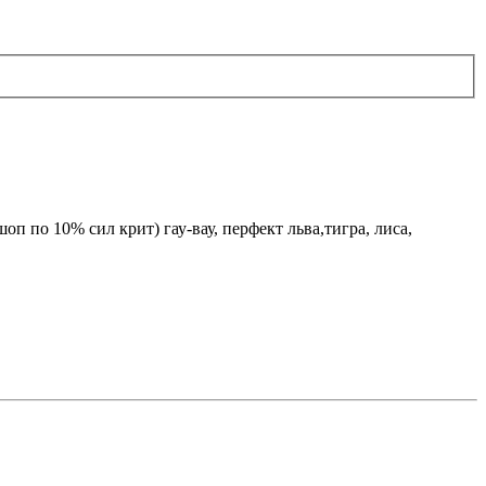
п по 10% сил крит) гау-вау, перфект льва,тигра, лиса,