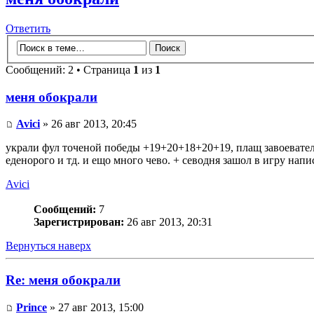
Ответить
Сообщений: 2 • Страница
1
из
1
меня обокрали
Avici
» 26 авг 2013, 20:45
украли фул точеной победы +19+20+18+20+19, плащ завоевателя 
еденорого и тд. и ещо много чево. + севодня зашол в игру напи
Avici
Сообщений:
7
Зарегистрирован:
26 авг 2013, 20:31
Вернуться наверх
Re: меня обокрали
Prince
» 27 авг 2013, 15:00