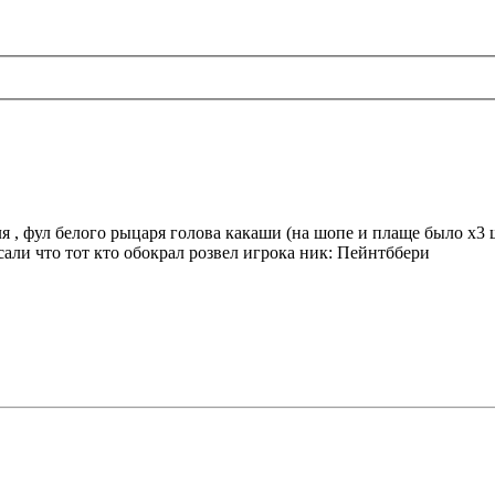
, фул белого рыцаря голова какаши (на шопе и плаще было х3 шо
сали что тот кто обокрал розвел игрока ник: Пейнтббери