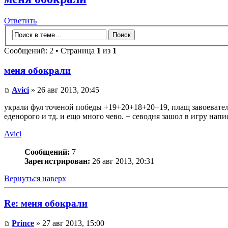
Ответить
Сообщений: 2 • Страница
1
из
1
меня обокрали
Avici
» 26 авг 2013, 20:45
украли фул точеной победы +19+20+18+20+19, плащ завоевателя 
еденорого и тд. и ещо много чево. + севодня зашол в игру напи
Avici
Сообщений:
7
Зарегистрирован:
26 авг 2013, 20:31
Вернуться наверх
Re: меня обокрали
Prince
» 27 авг 2013, 15:00