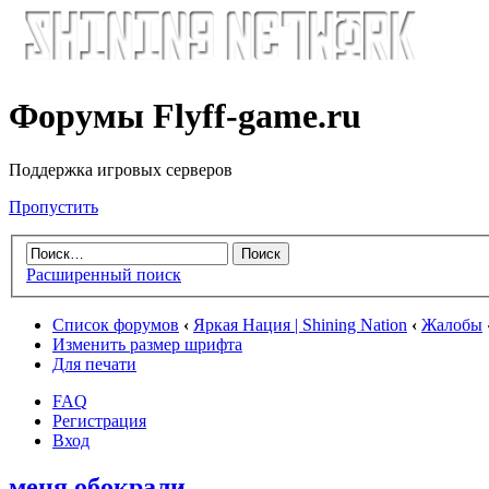
Форумы Flyff-game.ru
Поддержка игровых серверов
Пропустить
Расширенный поиск
Список форумов
‹
Яркая Нация | Shining Nation
‹
Жалобы
Изменить размер шрифта
Для печати
FAQ
Регистрация
Вход
меня обокрали