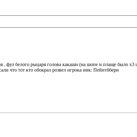
, фул белого рыцаря голова какаши (на шопе и плаще было х3 шо
сали что тот кто обокрал розвел игрока ник: Пейнтббери