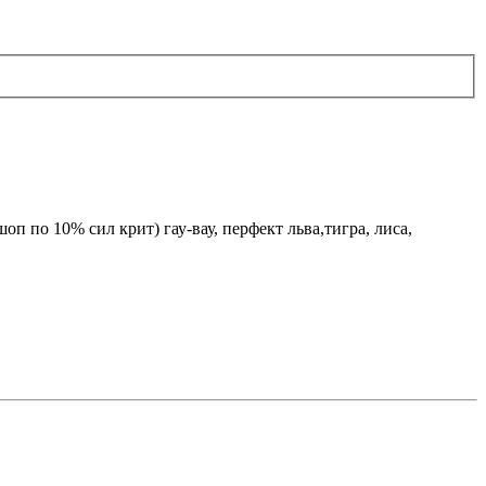
п по 10% сил крит) гау-вау, перфект льва,тигра, лиса,